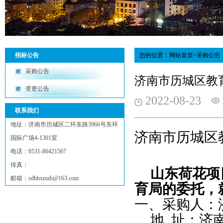
招标公告
您的位置：
网站首页
>采购公告
采购公告
济南市历城区教
变更公告
2022-08-23
联系我们
地址：济南市历城区二环东路3966号东环
济南市历城区
国际广场4-1301室
电话：0531-86421567
传真：
山东荷花项
邮箱：sdhhxmzb@163.com
育局的委托，
一、采购人：
地
址：济