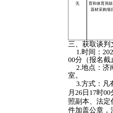
无
育和体育局鼓
器材采购项
三、获取
谈判
1.
时间：
20
00
分（报名截
2.
地点：济
室。
3.
方式：凡
月
26
日
17
时
00
照副本、法定
件加盖公章，